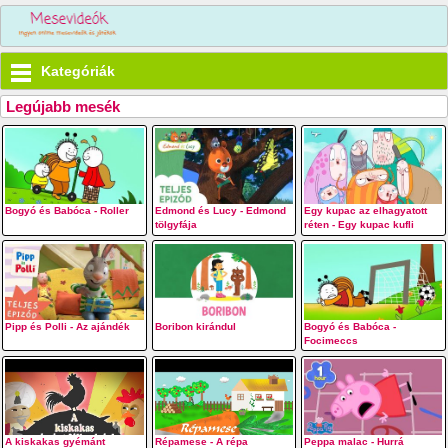
Kategóriák
Legújabb mesék
Bogyó és Babóca - Roller
Edmond és Lucy - Edmond
Egy kupac az elhagyatott
tölgyfája
réten - Egy kupac kufli
Pipp és Polli - Az ajándék
Boribon kirándul
Bogyó és Babóca -
Focimeccs
A kiskakas gyémánt
Répamese - A répa
Peppa malac - Hurrá