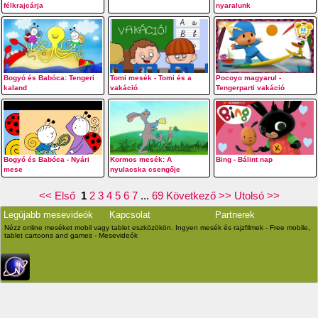
félkrajcárja
nyaralunk
Bogyó és Babóca: Tengeri
Tomi mesék - Tomi és a
Pocoyo magyarul -
kaland
vakáció
Tengerparti vakáció
Bogyó és Babóca - Nyári
Kormos mesék: A
Bing - Bálint nap
mese
nyulacska csengője
<< Első
1
2
3
4
5
6
7
...
69
Következő >>
Utolsó >>
Legújabb mesevideók
Kapcsolat
Partnerek
Nézz online meséket mobil vagy tablet eszközökön. Ingyen mesék és rajzfilmek - Free mobile,
tablet cartoons and games - Mesevideók