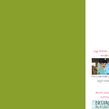
Lego friends 
rendőr
Mia a bűnözők 
segíti Heart
Brumi óriás
kuflim