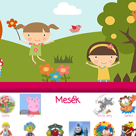
Mesék
Eperke
Peppa
Tom és Jerry
Garfield