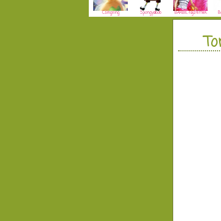
Csingiling
Spongyabob
BARBIE rajzfilmek
B
To