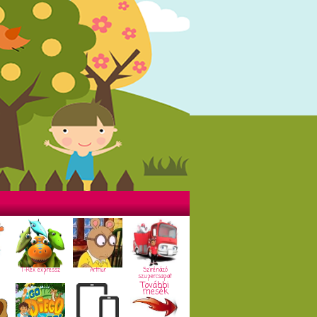
T-Rex expressz
Arthur
Szirénázó
szupercsapat
További
mesék