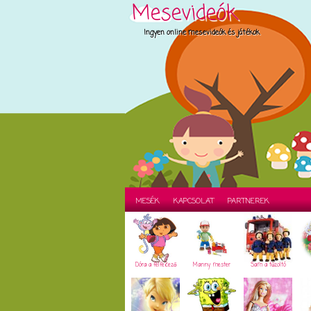
Mesevideók
Ingyen online mesevideók és játékok
MESÉK
KAPCSOLAT
PARTNEREK
Dóra a felfedező
Manny mester
Sam a tűzoltó