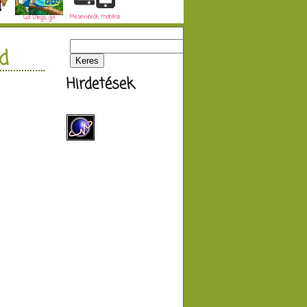
Mesevideók mobilra
Go! Diego, go!
d
Hirdetések