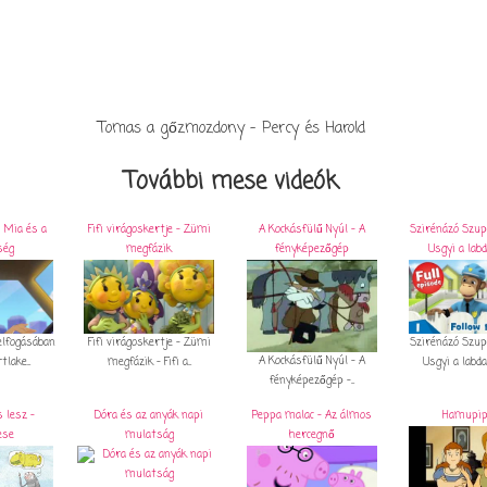
Tomas a gőzmozdony - Percy és Harold
További mese videók
- Mia és a
Fifi virágoskertje - Zümi
A Kockásfülű Nyúl - A
Szirénázó Szup
ség
megfázik
fényképezőgép
Usgyi a lab
elfogásában
Fifi virágoskertje - Zümi
Szirénázó Szup
A Kockásfülű Nyúl - A
lake...
megfázik - Fifi a...
Usgyi a labda 
fényképezőgép -...
 lesz -
Dóra és az anyák napi
Peppa malac - Az álmos
Hamupip
ese
mulatság
hercegnő