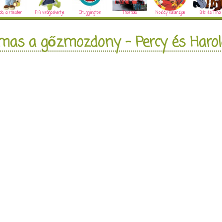
ob, a mester
Fifi virágoskertje
Chuggington
Thomas
Noddy kalandjai
Bibi és Tina
mas a gőzmozdony - Percy és Harol