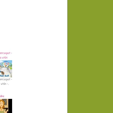
ercsapat -
da után
ercsapat -
után -...
őke