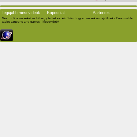
Legújabb mesevideók
Kapcsolat
Partnerek
Nézz online meséket mobil vagy tablet eszközökön. Ingyen mesék és rajzfilmek - Free mobile,
tablet cartoons and games - Mesevideók